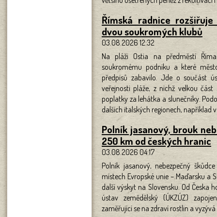
většinu ušetřených peněz z rekultivací 
Římská radnice rozšiřuje
dvou soukromých klubů
03.08.2026 12:32
Na pláži Ostia na předměstí Říma 
soukromému podniku a které město k
předpisů zabavilo. Jde o součást úsi
veřejnosti pláže, z nichž velkou část 
poplatky za lehátka a slunečníky. Podob
dalších italských regionech, například v
Polník jasanový, brouk ne
250 km od českých hranic
03.08.2026 04:17
Polník jasanový, nebezpečný škůdce
místech Evropské unie – Maďarsku a S
další výskyt na Slovensku. Od Česka ho
ústav zemědělský (ÚKZÚZ) zapoje
zaměřující se na zdraví rostlin a vyzýv