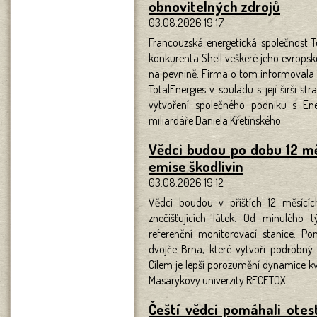
obnovitelných zdrojů
03.08.2026 19:17
Francouzská energetická společnost T
konkurenta Shell veškeré jeho evropské
na pevnině. Firma o tom informovala v
TotalEnergies v souladu s její širší st
vytvoření společného podniku s E
miliardáře Daniela Křetínského.
Vědci budou po dobu 12 mě
emise škodlivin
03.08.2026 19:12
Vědci boudou v příštích 12 měsící
znečišťujících látek. Od minulého tý
referenční monitorovací stanice. P
dvojče Brna, které vytvoří podrobný
Cílem je lepší porozumění dynamice kva
Masarykovy univerzity RECETOX.
Čeští vědci pomáhali otes