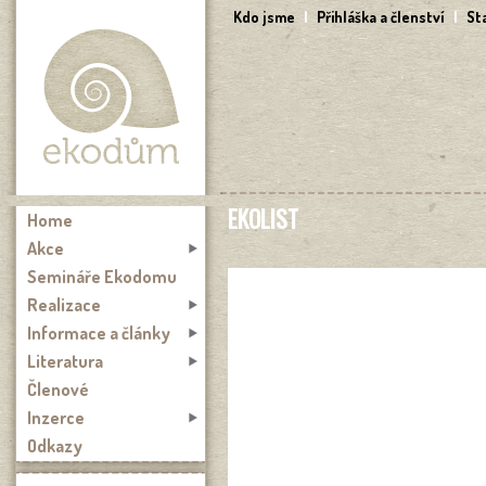
Přejít k hlavnímu obsahu
Kdo jsme
|
Přihláška a členství
|
St
EKOLIST
Home
Akce
Semináře Ekodomu
Realizace
Informace a články
Literatura
Členové
Inzerce
Odkazy