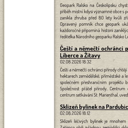
Geopark Ralsko na Českolipsku chys
příběh místní kdysi významné obce s poš
zanikla zhruba před 80 lety kvůli zř
Opravený pomník chce geopark ukáz
každoročně připomíná historii zanikl
ředitelka Národního geoparku Ralsko 
Čeští a němečtí ochránci p
Liberce a Žitavy
02.08.2026 18:32
Čeští a němečtí ochránci přírody chtějí
hektarech zemědělské, příměstské a les
společném přeshraničním projektu b
Společnost přátel přírody, Centrum 
centrum setkávání St. Marienthal, uve
Sklizeň bylinek na Pardubi
02.08.2026 18:12
Sklizeň léčivých bylinek je mnohem 
Zatímco obilí zvládnou zemědělci skli