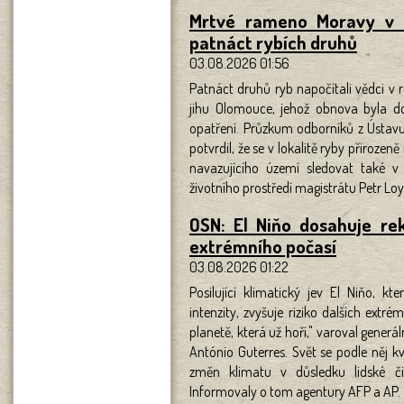
Mrtvé rameno Moravy v Ol
patnáct rybích druhů
03.08.2026 01:56
Patnáct druhů ryb napočítali vědci v
jihu Olomouce, jehož obnova byla d
opatření. Průzkum odborníků z Ústav
potvrdil, že se v lokalitě ryby přiroze
navazujícího území sledovat také v 
životního prostředí magistrátu Petr Loy
OSN: El Niňo dosahuje rek
extrémního počasí
03.08.2026 01:22
Posilující klimatický jev El Niňo, 
intenzity, zvyšuje riziko dalších extr
planetě, která už hoří," varoval gener
António Guterres. Svět se podle něj k
změn klimatu v důsledku lidské č
Informovaly o tom agentury AFP a AP.