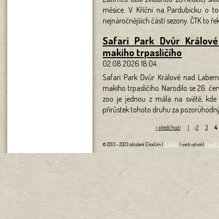
měsíce. V Křični na Pardubicku o to
nejnáročnějších částí sezony. ČTK to ře
Safari Park Dvůr Králo
makiho trpasličího
02.08.2026 18:04
Safari Park Dvůr Králové nad Labe
makiho trpasličího. Narodilo se 26. če
zoo je jednou z mála na světě, kde 
přírůstek tohoto druhu za pozoruhodný
Stránky
‹ předchozí
1
2
3
4
© 2013 - 2023 sdružení Ekodům |
Kontakt
| web vytvořil
Pavel 