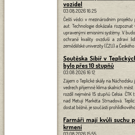
vozidel
03.08.2026 16:25
Čeští vědci v mezinárodním projektu
aut. Technologie dokázala rozpoznat 
upravenými emisními systémy. V budou
ochraně kvality ovzduší a zdraví li
zemědělské univerzity (ČZU) a Českého
Soutěska Sibiř v Teplickýc
bylo přes 10 stupňů
03.08.2026 16:12
Zájem o Teplické skály na Náchodsku je
vedrech příjemné klima skalních měst. P
rozdíl nejméně 15 stupňů Celsia. ČTK 
nad Metují Markéta Strnadová. Teplic
dostat běžně, je součástí prohlídkovéh
Farmáři mají kvůli suchu
krmení
03.08.2026 15:55