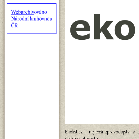
Ekolist.cz - nejlepší zpravodajství a
českém internetu...