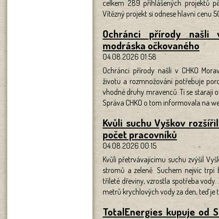
celkem 289 přihlášených projektů pět 
Vítězný projekt si odnese hlavní cenu 
Ochránci přírody našli
modráska očkovaného
04.08.2026 01:58
Ochránci přírody našli v CHKO Mor
životu a rozmnožování potřebuje poros
vhodné druhy mravenců. Ti se starají o 
Správa CHKO o tom informovala na we
Kvůli suchu Vyškov rozšířil
počet pracovníků
04.08.2026 00:15
Kvůli přetrvávajícímu suchu zvýšil Vyšk
stromů a zeleně. Suchem nejvíc trpí b
tříleté dřeviny, vzrostla spotřeba vody.
metrů krychlových vody za den, teď je
TotalEnergies kupuje od Sh