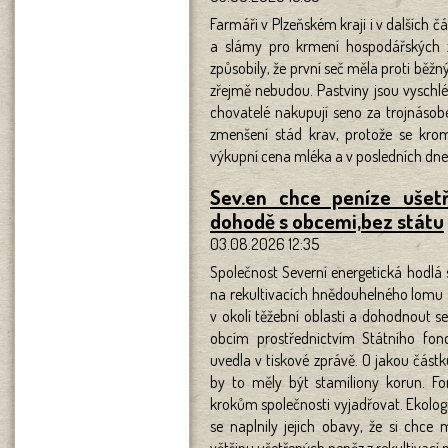
Farmáři v Plzeňském kraji i v dalších
a slámy pro krmení hospodářských z
způsobily, že první seč měla proti běžn
zřejmě nebudou. Pastviny jsou vyschlé
chovatelé nakupují seno za trojnásobek
zmenšení stád krav, protože se krom
výkupní cena mléka a v posledních dnech
Sev.en chce peníze ušetř
dohodě s obcemi,bez státu
03.08.2026 12:35
Společnost Severní energetická hodlá 
na rekultivacích hnědouhelného lomu
v okolí těžební oblasti a dohodnout s
obcím prostřednictvím Státního fond
uvedla v tiskové zprávě. O jakou část
by to měly být stamiliony korun. Fo
krokům společnosti vyjadřovat. Ekologic
se naplnily jejich obavy, že si chce 