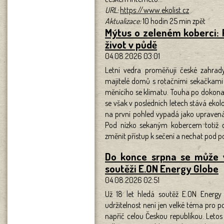
URL:
https://www.ekolist.cz
Aktualizace:
10 hodin 25 min zpět
Mýtus o zeleném koberci: P
život v půdě
04.08.2026 03:01
Letní vedra proměňují české zahrady
majitelé domů s rotačními sekačkami 
měnícího se klimatu. Touha po dokonal
se však v posledních letech stává ek
na první pohled vypadá jako upravená p
Pod nízko sekaným kobercem totiž d
změnit přístup k sečení a nechat pod p
Do konce srpna se může v
soutěži E.ON Energy Globe
04.08.2026 02:51
Už 18 let hledá soutěž E.ON Energy G
udržitelnost není jen velké téma pro poli
napříč celou Českou republikou. Leto