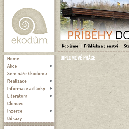
Přejít k hlavnímu obsahu
Kdo jsme
|
Přihláška a členství
|
St
DIPLOMOVÉ PRÁCE
Home
Akce
Semináře Ekodomu
Realizace
Informace a články
Literatura
Členové
Inzerce
Odkazy