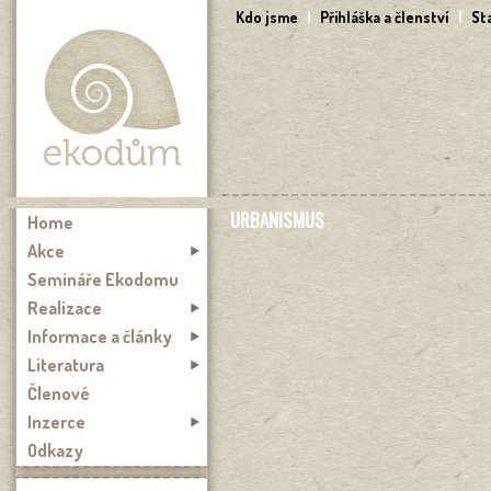
Přejít k hlavnímu obsahu
Kdo jsme
|
Přihláška a členství
|
St
URBANISMUS
Home
Akce
Semináře Ekodomu
Realizace
Informace a články
Literatura
Členové
Inzerce
Odkazy