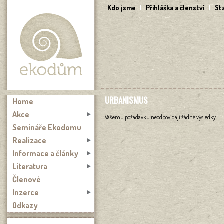
Přejít k hlavnímu obsahu
Kdo jsme
|
Přihláška a členství
|
St
URBANISMUS
Home
Akce
Vašemu požadavku neodpovídají žádné výsledky.
Semináře Ekodomu
Realizace
Informace a články
Literatura
Členové
Inzerce
Odkazy