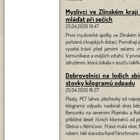
Myslivci ve Zlínském kraji
mláďat při sečích
25.04.2026 19:47
První myslivecké spolky ve Zlínském k
pořízené z krajských dotací. Pomáhají
vysoké trávě před jarními sečemi, u
komunikace a vnějších vztahů. V první
sdružením, která získala v součtu tak
Dobrovolníci na lodích sb
stovky kilogramů odpadu
25.04.2026 18:27
Plasty, PET lahve, plechovky od nápoj
kilogramů odpadu nasbírali dnes lidé,
Berounku na severním Plzeňsku a Rokyc
přibližně deset říčních kilometrů od
Olešná u Němčovic. Právě malá obec N
rokem, řekl starosta Karel Ferschmann.