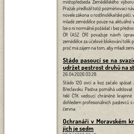
místopředseda Zemědělského výbor
Pražák předložil totiž pozměňovací n
novele zákona o rostlinolékařské péči
mladé zemědělce pouze na aktuálně vo
lze o ni normálně požádat i bez předn
ČR (ASZ ČR) považuje návrh úpra
zemědělce za účelové blokování tolik 
proč má zájem na tom, aby mladí zeměd
Stádo pasoucí se na svaz
udržet pestrost druhů na s
26.04.2026 03:28
Stádo 120 ovcí a koz začalo spásat 
Břeclavsku. Pastva pomáhá udržovat v
řekl ČTK vedoucí chráněné krajinné
dohledem profesionálních pastevců s 
června.
Ochranáři v Moravském kra
jich je sedm