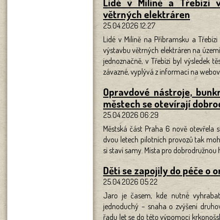
Lidé v Milíně a Třebízi 
větrných elektráren
25.04.2026 12:27
Lidé v Milíně na Příbramsku a Třebíz
výstavbu větrných elektráren na území
jednoznačně, v Třebízi byl výsledek těs
závazné, vyplývá z informací na webo
Opravdové nástroje, bunk
městech se otevírají dobrod
25.04.2026 06:29
Městská část Praha 6 nově otevřela st
dvou letech pilotních provozů tak moho
si staví samy. Místa pro dobrodružnou h
Děti se zapojily do péče o 
25.04.2026 05:22
Jaro je časem, kde nutné vyhrabat
jednoduchý – snaha o zvýšení druhové
řadu let se do této výpomoci krkonošské