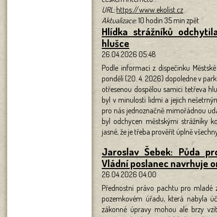
URL:
https://www.ekolist.cz
Aktualizace:
10 hodin 35 min zpět
Hlídka strážníků odchyti
hlušce
26.04.2026 05:48
Podle informací z dispečinku Městské 
pondělí (20. 4. 2026) dopoledne v pa
otřesenou dospělou samici tetřeva hl
byl v minulosti lidmi a jejich nešetrn
pro nás jednoznačně mimořádnou událos
byl odchycen městskými strážníky k
jasné, že je třeba prověřit úplně všechn
Jaroslav Šebek: Půda pr
Vládní poslanec navrhuje 
26.04.2026 04:00
Přednostní právo pachtu pro mladé 
pozemkovém úřadu, která nabyla úči
zákonné úpravy mohou ale brzy vzít