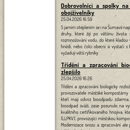
Dobrovolníci a spolky n
obojživelníky
25.04.2026 16:59
S jarním oteplením se i na Šumavě napl
druhy, které žijí po většinu život
rozmnožování vodu, do které kladou va
hnědí, nebo čolci obecní si vystačí 
vyžadují větší rybníky.
Třídění a zpracování bi
zlepšilo
25.04.2026 16:26
Třídění a zpracování biologicky rozl
provozovatele městské kompostárny v
kteří mají odvoz bioodpadu zdarma, p
bioodpad sváží, zase posunulo na vy
kvalitního certifikovaného hnojiva, 
(LLPKV), provozující městskou kompos
Modernizace svozu a zpracování ale 