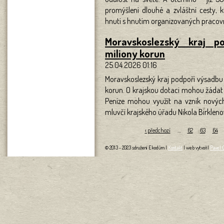
promýšlení dlouhé a zvláštní cesty, kt
hnutí s hnutím organizovaných pracov
Moravskoslezský kraj p
miliony korun
25.04.2026 01:16
Moravskoslezský kraj podpoří výsadbu 
korun. O krajskou dotaci mohou žádat o
Peníze mohou využít na vznik nových a
mluvčí krajského úřadu Nikola Birkleno
Stránky
‹ předchozí
…
62
63
64
© 2013 - 2023 sdružení Ekodům |
Kontakt
| web vytvořil
Pavel 