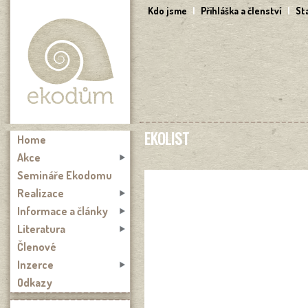
Přejít k hlavnímu obsahu
Kdo jsme
|
Přihláška a členství
|
St
EKOLIST
Home
Akce
Semináře Ekodomu
Realizace
Informace a články
Literatura
Členové
Inzerce
Odkazy