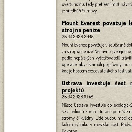
overturismu, tedy přetížení míst návště
je předhůří Šumavy.
Mount Everest považuje l
stroj na peníze
25.04.2026 20:15
Mount Everest považuje v současné dob
za stroj na peníze. Nedávno zveřejněné 
podle nepálských vyšetřovatelů trávil
operace, aby oklamali pojišťovny, ho n
kde je hostem cestovatelského festiv
Ostrava investuje šest 
projektů
25.04.2026 19:48
Město Ostrava investuje do ekologick
šest milionů korun. Dotace pomůže rev
stromy či květiny. Lidé budou moci od
kolem rybníku v městské části Radva
Pokorná.