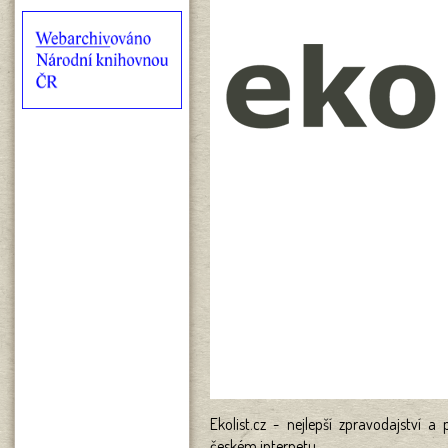
Ekolist.cz - nejlepší zpravodajství a
českém internetu...