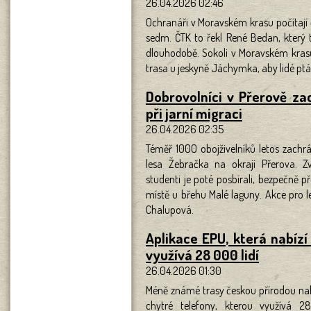
26.04.2026 02:46
Ochranáři v Moravském krasu počítají č
sedm. ČTK to řekl René Bedan, který
dlouhodobě. Sokoli v Moravském krasu 
trasa u jeskyně Jáchymka, aby lidé pták
Dobrovolníci v Přerově zac
při jarní migraci
26.04.2026 02:35
Téměř 1000 obojživelníků letos zachrán
lesa Žebračka na okraji Přerova. Z
studenti je poté posbírali, bezpečně př
místě u břehu Malé laguny. Akce pro l
Chalupová.
Aplikace EPU, která nabízí
využívá 28 000 lidí
26.04.2026 01:30
Méně známé trasy českou přírodou nabí
chytré telefony, kterou využívá 