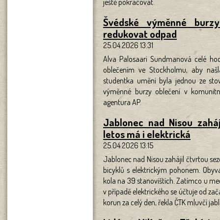
ještě pokračovat.
Švédské výměnné burzy 
redukovat odpad
25.04.2026 13:31
Alva Palosaari Sundmanová celé ho
oblečením ve Stockholmu, aby našla 
studentka umění byla jednou ze stovek
výměnné burzy oblečení v komunitn
agentura AP.
Jablonec nad Nisou zaháji
letos má i elektrická
25.04.2026 13:15
Jablonec nad Nisou zahájil čtvrtou sezo
bicyklů s elektrickým pohonem. Obyv
kola na 39 stanovištích. Zatímco u mec
v případě elektrického se účtuje od za
korun za celý den, řekla ČTK mluvčí ja