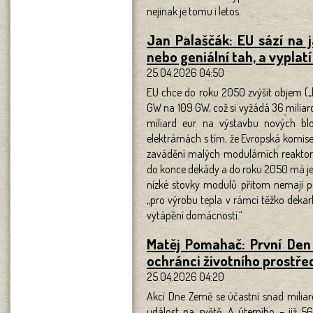
nejinak je tomu i letos.
Jan Palaščák: EU sází na 
nebo geniální tah, a vyplatí
25.04.2026 04:50
EU chce do roku 2050 zvýšit objem („kl
GW na 109 GW, což si vyžádá 36 miliard
miliard eur na výstavbu nových bl
elektrárnách s tím, že Evropská komise 
zavádění malých modulárních reaktorů
do konce dekády a do roku 2050 má je
nízké stovky modulů přitom nemají pou
„pro výrobu tepla v rámci těžko deka
vytápění domácností.“
Matěj Pomahač: První Den
ochránci životního prostře
25.04.2026 04:20
Akcí Dne Země se účastní snad miliard
událost na světě. A úterního – již 5