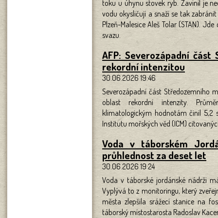
toku u úhynu stovek ryb. Zavinil je ne
vodu okysličují a snaží se tak zabráni
Plzeň-Malesice Aleš Tolar (STAN). Jde
svazu.
AFP: Severozápadní část 
rekordní intenzitou
30.06.2026 19:46
Severozápadní část Středozemního mo
oblast rekordní intenzity. Prům
klimatologickým hodnotám činil 5,2 s
Institutu mořských věd (ICM) citovaný
Voda v táborském Jordá
průhlednost za deset let
30.06.2026 19:24
Voda v táborské jordánské nádrži má 
Vyplývá to z monitoringu, který zveřej
města zlepšila srážecí stanice na fos
táborský místostarosta Radoslav Kace