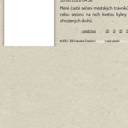
30.06.2026 04:58
Méně časté sečení městských trávníků 
celou sezónu na nich kvetou byliny
ohrožených druhů.
Stránky
‹ předchozí
…
20
21
22
2
© 2013 - 2023 sdružení Ekodům |
Kontakt
| web vytvořil
Pavel 