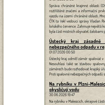
Správa chráněné krajinné oblasti (C
roztříštěné značení a informační pr
vjezdu na území chráněné oblasti. Mnoz
ČTK to řekl vedoucí správy Vladan Rie
loňského července. Zahrnuje největší ko
byla část místních obyvatel, žalobami pr
Ústecký kraj zásadně 
nebezpečného odpadu v re
01.07.2026 00:50
Ústecký kraj odmítl záměr spalovat v
Nesouhlasí také se stavbou spalov
záměrech bude rozhodovat krajský úřad
Proti spalovně nebezpečných odpadů se j
Na rybníku v Plzni-Malesic
okysličují vodu
30.06.2026 19:47
Na rybníku v Malesicích, okrajové části