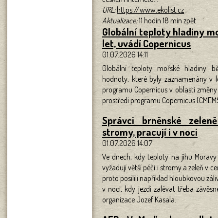
URL:
https://www.ekolist.cz
Aktualizace:
11 hodin 18 min zpět
Globální teploty hladiny m
let, uvádí Copernicus
01.07.2026 14:11
Globální teploty mořské hladiny b
hodnoty, které byly zaznamenány v l
programu Copernicus v oblasti změny
prostředí programu Copernicus (CMEMS
Správci brněnské zeleně
stromy, pracují i v noci
01.07.2026 14:07
Ve dnech, kdy teploty na jihu Moravy 
vyžadují větší péči i stromy a zeleň v 
proto posílili například hloubkovou zál
v noci, kdy jezdí zalévat třeba závěs
organizace Jozef Kasala.