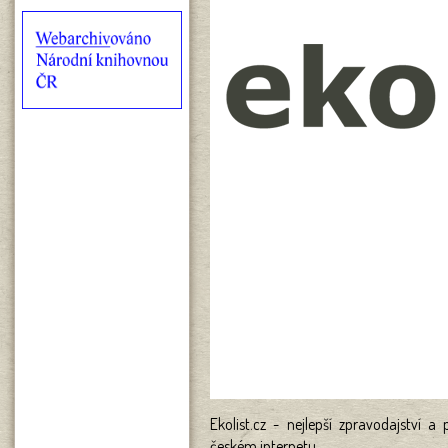
Ekolist.cz - nejlepší zpravodajství a
českém internetu...