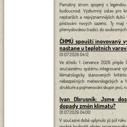
Památný strom spojený s legendou
budoucnost. Výzkumný ústav pro kra
nejstarších a nejvýznamnějších dubů 
pěstování nových sazenic. Ty mají 
přemyslovskou tradicí, do soukromých 
ČHMÚ spouští inovovaný v
nastane u teplotních varov
01.07.2026 04:12
Ve středu 1. července 2026 přejde 
současnému systému integrované výs
klimatologicky stanovených krit
nebezpečných meteorologických a h
struktuře a pojmenování skupin jevů, 
Ivan Obrusník: Jsme dos
dopady změn klimatu?
01.07.2026 04:00
V současné době uplynulo již půl roku 
možné hodnotit plnění programového 