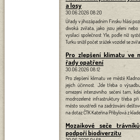
a losy
30.06.2026 08:20
Úřady v jihozápadním Finsku hlásí pozi
divoká zvířata, jako jsou jeleni neb
vysílací společnost Yle, podle níž sys
Turku snížil počet srážek vozidel se zvíř
Pro zlepšení klimatu ve 
řady opatření
30.06.2026 08:12
Pro zlepšení klimatu ve městě Kladno
jejich účinnost. Jde třeba o výsadb
omezení intenzivního sečení tam, kd
modrozelené infrastruktury třeba při
město soustředí na zadržování dešťov
na dotaz ČTK Kateřina Přibylová z kla
Mozaikové seče trávník
podpoří biodiverzitu