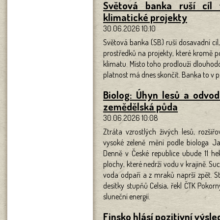
Světová banka ruší cíl
klimatické projekty
30.06.2026 10:10
Světová banka (SB) ruší dosavadní cíl
prostředků na projekty, které kromě 
klimatu. Místo toho prodlouží dlouhod
platnost má dnes skončit. Banka to v p
Biolog: Úhyn lesů a odvod
zemědělská půda
30.06.2026 10:08
Ztráta vzrostlých živých lesů, rozš
vysoké zeleně mění podle biologa Ja
Denně v České republice ubude 11 he
plochy, které nedrží vodu v krajině. Suc
voda odpaří a z mraků naprší zpět. S
desítky stupňů Celsia, řekl ČTK Pokor
sluneční energií.
Finsko hlásí pozitivní výsl