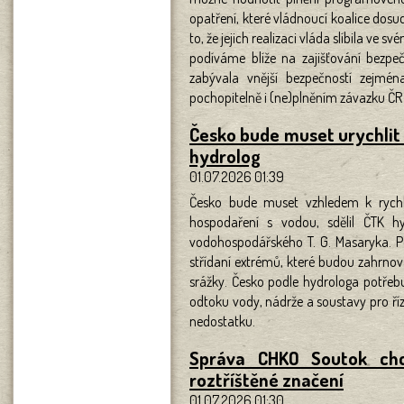
opatření, které vládnoucí koalice dos
to, že jejich realizaci vláda slíbila v
podíváme blíže na zajišťování bezp
zabývala vnější bezpečností zejmé
pochopitelně i (ne)plněním závazku ČR
Česko bude muset urychlit
hydrolog
01.07.2026 01:39
Česko bude muset vzhledem k rychl
hospodaření s vodou, sdělil ČTK 
vodohospodářského T. G. Masaryka. Po
střídaní extrémů, které budou zahrnova
srážky. Česko podle hydrologa potřebu
odtoku vody, nádrže a soustavy pro ří
nedostatku.
Správa CHKO Soutok chc
roztříštěné značení
01.07.2026 01:30