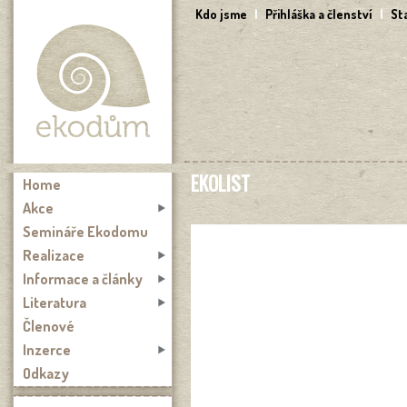
Přejít k hlavnímu obsahu
Kdo jsme
|
Přihláška a členství
|
St
EKOLIST
Home
Akce
Semináře Ekodomu
Realizace
Informace a články
Literatura
Členové
Inzerce
Odkazy