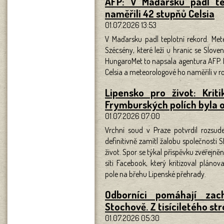
AFP: V Maďarsku padl te
naměřili 42 stupňů Celsia
01.07.2026 13:53
V Maďarsku padl teplotní rekord. Met
Szécsény, které leží u hranic se Slo
HungaroMet to napsala agentura AFP. Př
Celsia a meteorologové ho naměřili v r
Lipensko pro život: Krit
Frymburských polích byla 
01.07.2026 07:00
Vrchní soud v Praze potvrdil rozsud
definitivně zamítl žalobu společnosti S
život. Spor se týkal příspěvku zveřejn
síti Facebook, který kritizoval pláno
pole na břehu Lipenské přehrady.
Odborníci pomáhají zac
Stochově. Z tisíciletého st
01.07.2026 05:30