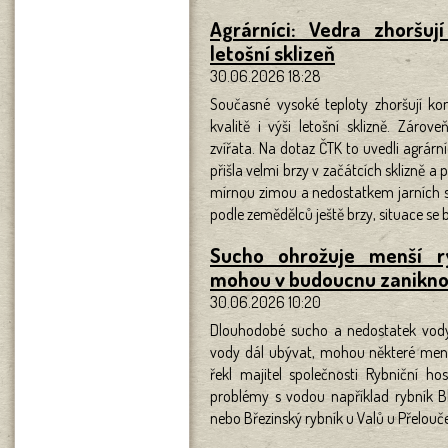
Agrárníci: Vedra zhoršuj
letošní sklizeň
30.06.2026 18:28
Současné vysoké teploty zhoršují ko
kvalitě i výši letošní sklizně. Záro
zvířata. Na dotaz ČTK to uvedli agrárn
přišla velmi brzy v začátcích sklizně a
mírnou zimou a nedostatkem jarních s
podle zemědělců ještě brzy, situace se b
Sucho ohrožuje menší r
mohou v budoucnu zanikn
30.06.2026 10:20
Dlouhodobé sucho a nedostatek vody
vody dál ubývat, mohou některé menš
řekl majitel společnosti Rybniční h
problémy s vodou například rybník B
nebo Březinský rybník u Valů u Přelouče