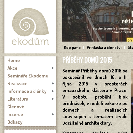
Přejít k hlavnímu obsahu
Kdo jsme
|
Přihláška a členství
|
St
PŘÍBĚHY DOMŮ 2015
Home
Akce
Seminář Příběhy domů 2015 se
Semináře Ekodomu
uskutečnil ve dnech 10. a 11.
Realizace
října 2015 v prostorách
emauzského kláštera v Praze.
Informace a články
V sobotu proběhl blok
Literatura
přednášek, v neděli exkurze po
Členové
domech a realizacích
Inzerce
souvisejích s tématem trvale
Odkazy
udržitelné architektury.