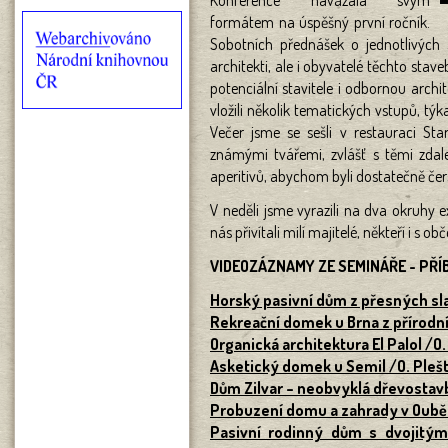
Konference navázala svým
formátem na úspěšný první ročník.
Sobotních přednášek o jednotlivých s
architekti, ale i obyvatelé těchto stav
potenciální stavitele i odbornou archi
vložili několik tematických vstupů, tý
Večer jsme se sešli v restauraci St
známými tvářemi, zvlášť s těmi zdal
aperitivů, abychom byli dostatečně čers
V neděli jsme vyrazili na dva okruhy ex
nás přivítali milí majitelé, někteří i s o
VIDEOZÁZNAMY ZE SEMINÁŘE - PŘÍ
Horský pasivní dům z přesných sl
Rekreační domek u Brna z přírodní
Organická architektura El Palol /
Asketický domek u Semil /O. Plešt
Dům Zilvar – neobvyklá dřevostav
Probuzení domu a zahrady v Ouběni
Pasivní rodinný dům s dvojitým 