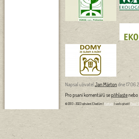
Napsal uživatel
Jan Márton
dne 17.06.2
Pro psaní komentářů se
přihlaste
nebo
© 2013 - 2023 sdružení Ekodům |
Kontakt
| web vytvořil
Pavel 