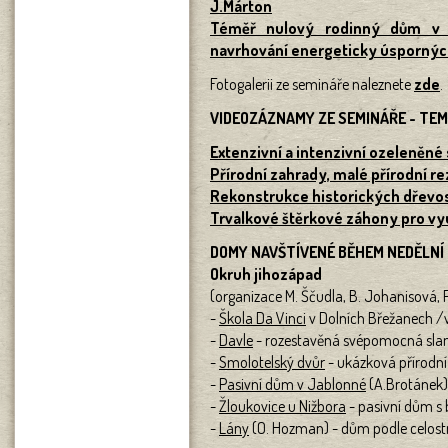
J.Márton
Téměř nulový rodinný dům v 
navrhování energeticky úspornýc
Fotogalerii ze semináře naleznete
zde
.
VIDEOZÁZNAMY ZE SEMINÁŘE - TE
Extenzivní a intenzivní ozeleněné
Přírodní zahrady, malé přírodní re
Rekonstrukce historických dřevos
Trvalkové štěrkové záhony pro vyu
DOMY NAVŠTÍVENÉ BĚHEM NEDĚLNÍ
Okruh jihozápad
(organizace M. Ščudla, B. Johanisová, P
-
Škola Da Vinci
v Dolních Břežanech /v
-
Davle
- rozestavěná svépomocná slam
-
Smolotelský dvůr
- ukázková přírodn
-
Pasivní dům v Jablonné
(A.Brotánek)
-
Žloukovice u Nižbora
- pasivní dům s
-
Lány
(O. Hozman) - dům podle celostn